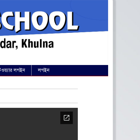
ওয়্যার লগইন
লগইন