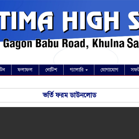
টিন
ফলাফল
নোটিশ
গ্যালারি
যোগাযোগ
সফট
ভর্তি ফরম ডাউনলোড