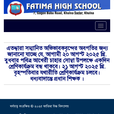
Toggle
এতদ্দ্বারা সম্মানিত অভিভাবকবৃন্দের অবগতির জন্য
জানানো যাচ্ছে যে, আগামী ২০ আগস্ট ২০২৫ খ্রি.
বুধবার পবিত্র আখেরী চাহার সোম্বা উপলক্ষে একদিন
শ্রেণিকার্যক্রম বন্ধ থাকবে। ২১ আগস্ট ২০২৫ খ্রি.
বৃহস্পতিবার যথারীতি শ্রেণিকার্যক্রম চলবে।
ধন্যবাদান্তে প্রধান শিক্ষক ।
সর্বস্বত্ব সংরক্ষিত © ২০২৫ ফাতিমা উচ্চ বিদ্যালয়