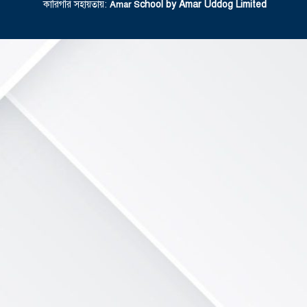
কারিগরি সহায়তায়:
chool by Amar Uddog Limited
Amar S